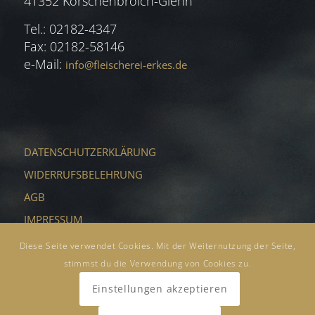
41352 Korschenbroich-Glehn
Tel.: 02182-4347
Fax: 02182-58146
e-Mail:
info@fleischerei-erkes.de
DATENSCHUTZERKLÄRUNG
WIDERRUFSBELEHRUNG
AGB
IMPRESSUM
KONTAKT
Diese Seite verwendet Cookies. Mit der Weiternutzung der Seite,
stimmst du die Verwendung von Cookies zu.
Einstellungen akzeptieren